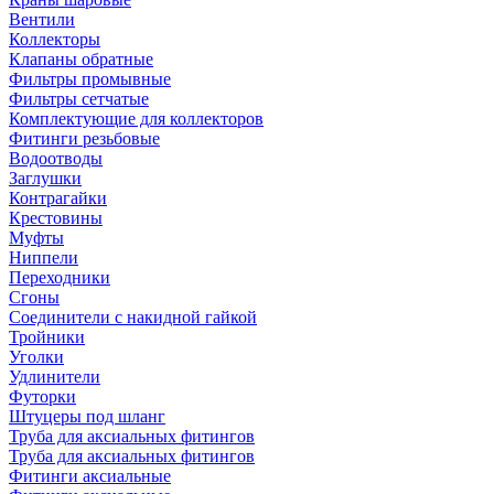
Вентили
Коллекторы
Клапаны обратные
Фильтры промывные
Фильтры сетчатые
Комплектующие для коллекторов
Фитинги резьбовые
Водоотводы
Заглушки
Контрагайки
Крестовины
Муфты
Ниппели
Переходники
Сгоны
Соединители с накидной гайкой
Тройники
Уголки
Удлинители
Футорки
Штуцеры под шланг
Труба для аксиальных фитингов
Труба для аксиальных фитингов
Фитинги аксиальные