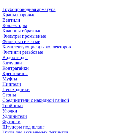
Трубопроводная арматура
Краны шаровые
Вентили
Коллекторы
Клапаны обратные
Фильтры промывные
Фильтры сетчатые
Комплектующие для коллекторов
Фитинги резьбовые
Водоотводы
Заглушки
Контрагайки
Крестовины
Муфты
Ниппели
Переходники
Сгоны
Соединители с накидной гайкой
Тройники
Уголки
Удлинители
Футорки
Штуцеры под шланг
Труба для аксиальных фитингов