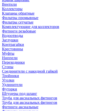
Вентили
Коллекторы
Клапаны обратные
Фильтры промывные
Фильтры сетчатые
Комплектующие для коллекторов
Фитинги резьбовые
Водоотводы
Заглушки
Контрагайки
Крестовины
Муфты
Ниппели
Переходники
Сгоны
Соединители с накидной гайкой
Тройники
Уголки
Удлинители
Футорки
Штуцеры под шланг
Труба для аксиальных фитингов
Труба для аксиальных фитингов
Фитинги аксиальные