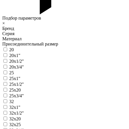
Подбор параметров
×
Бренд
Серия
Материал
Присоединительный размер
20
20х1"
20х1/2"
20х3/4"
25
25х1"
25х1/2"
25х20
25х3/4"
32
32х1"
32х1/2"
32х20
32х25