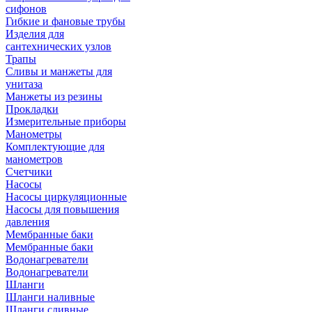
сифонов
Гибкие и фановые трубы
Изделия для
сантехнических узлов
Трапы
Сливы и манжеты для
унитаза
Манжеты из резины
Прокладки
Измерительные приборы
Манометры
Комплектующие для
манометров
Счетчики
Насосы
Насосы циркуляционные
Насосы для повышения
давления
Мембранные баки
Мембранные баки
Водонагреватели
Водонагреватели
Шланги
Шланги наливные
Шланги сливные