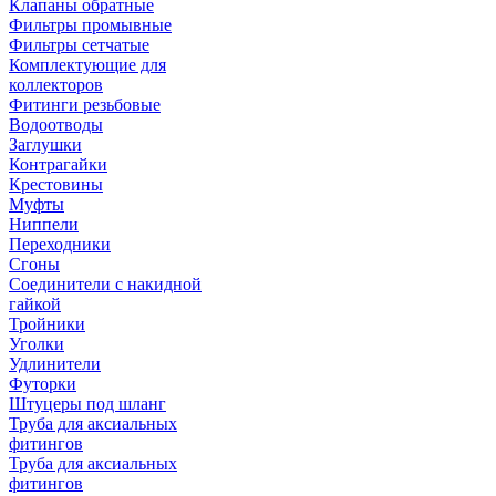
Клапаны обратные
Фильтры промывные
Фильтры сетчатые
Комплектующие для
коллекторов
Фитинги резьбовые
Водоотводы
Заглушки
Контрагайки
Крестовины
Муфты
Ниппели
Переходники
Сгоны
Соединители с накидной
гайкой
Тройники
Уголки
Удлинители
Футорки
Штуцеры под шланг
Труба для аксиальных
фитингов
Труба для аксиальных
фитингов