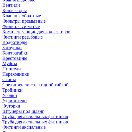
Вентили
Коллекторы
Клапаны обратные
Фильтры промывные
Фильтры сетчатые
Комплектующие для коллекторов
Фитинги резьбовые
Водоотводы
Заглушки
Контрагайки
Крестовины
Муфты
Ниппели
Переходники
Сгоны
Соединители с накидной гайкой
Тройники
Уголки
Удлинители
Футорки
Штуцеры под шланг
Труба для аксиальных фитингов
Труба для аксиальных фитингов
Фитинги аксиальные