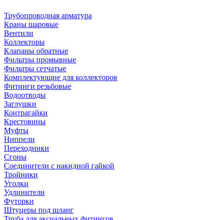
Трубопроводная арматура
Краны шаровые
Вентили
Коллекторы
Клапаны обратные
Фильтры промывные
Фильтры сетчатые
Комплектующие для коллекторов
Фитинги резьбовые
Водоотводы
Заглушки
Контрагайки
Крестовины
Муфты
Ниппели
Переходники
Сгоны
Соединители с накидной гайкой
Тройники
Уголки
Удлинители
Футорки
Штуцеры под шланг
Труба для аксиальных фитингов