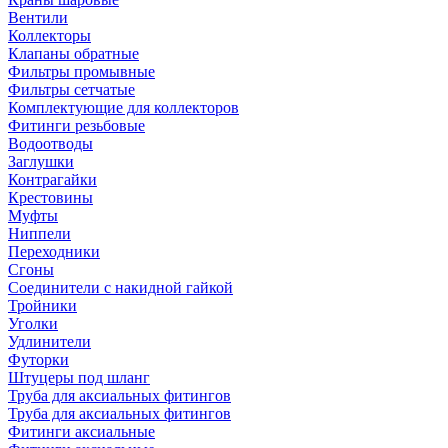
Вентили
Коллекторы
Клапаны обратные
Фильтры промывные
Фильтры сетчатые
Комплектующие для коллекторов
Фитинги резьбовые
Водоотводы
Заглушки
Контрагайки
Крестовины
Муфты
Ниппели
Переходники
Сгоны
Соединители с накидной гайкой
Тройники
Уголки
Удлинители
Футорки
Штуцеры под шланг
Труба для аксиальных фитингов
Труба для аксиальных фитингов
Фитинги аксиальные