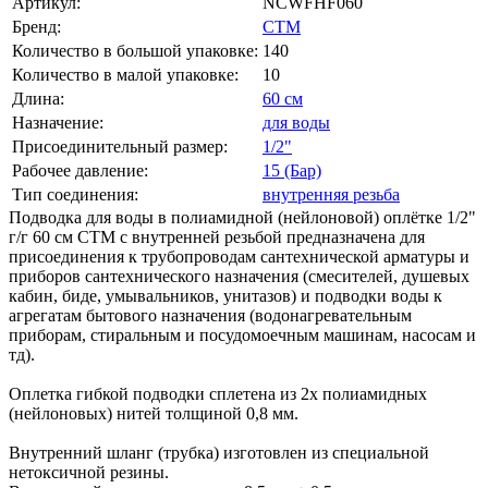
Артикул:
NCWFHF060
Бренд:
СТМ
Количество в большой упаковке:
140
Количество в малой упаковке:
10
Длина:
60 см
Назначение:
для воды
Присоединительный размер:
1/2"
Рабочее давление:
15 (Бар)
Тип соединения:
внутренняя резьба
Подводка для воды в полиамидной (нейлоновой) оплётке 1/2"
г/г 60 cм CTM с внутренней резьбой предназначена для
присоединения к трубопроводам сантехнической арматуры и
приборов сантехнического назначения (смесителей, душевых
кабин, биде, умывальников, унитазов) и подводки воды к
агрегатам бытового назначения (водонагревательным
приборам, стиральным и посудомоечным машинам, насосам и
тд).
Оплетка гибкой подводки сплетена из 2х полиамидных
(нейлоновых) нитей толщиной 0,8 мм.
Внутренний шланг (трубка) изготовлен из специальной
нетоксичной резины.