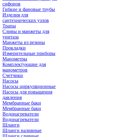
сифонов
Гибкие и фановые трубы
Изделия для
сантехнических узлов
Трапы
Сливы и манжеты для
унитаза
Манжеты из резины
Прокладки
Измерительные приборы
Манометры
Комплектующие для
манометров
Счетчики
Насосы
Насосы циркуляционные
Насосы для повышения
давления
Мембранные баки
Мембранные баки
Водонагреватели
Водонагреватели
Шланги
Шланги наливные
Шланги сливные