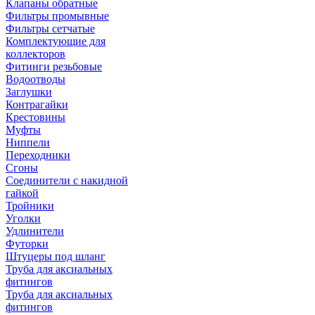
Клапаны обратные
Фильтры промывные
Фильтры сетчатые
Комплектующие для
коллекторов
Фитинги резьбовые
Водоотводы
Заглушки
Контрагайки
Крестовины
Муфты
Ниппели
Переходники
Сгоны
Соединители с накидной
гайкой
Тройники
Уголки
Удлинители
Футорки
Штуцеры под шланг
Труба для аксиальных
фитингов
Труба для аксиальных
фитингов