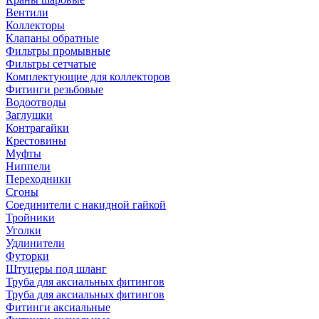
Вентили
Коллекторы
Клапаны обратные
Фильтры промывные
Фильтры сетчатые
Комплектующие для коллекторов
Фитинги резьбовые
Водоотводы
Заглушки
Контрагайки
Крестовины
Муфты
Ниппели
Переходники
Сгоны
Соединители с накидной гайкой
Тройники
Уголки
Удлинители
Футорки
Штуцеры под шланг
Труба для аксиальных фитингов
Труба для аксиальных фитингов
Фитинги аксиальные