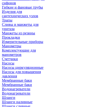
сифонов
Гибкие и фановые трубы
Изделия для
сантехнических узлов
Трапы
Сливы и манжеты для
унитаза
Манжеты из резины
Прокладки
Измерительные приборы
Манометры
Комплектующие для
манометров
Счетчики
Насосы
Насосы циркуляционные
Насосы для повышения
давления
Мембранные баки
Мембранные баки
Водонагреватели
Водонагреватели
Шланги
Шланги наливные
Шланги сливные