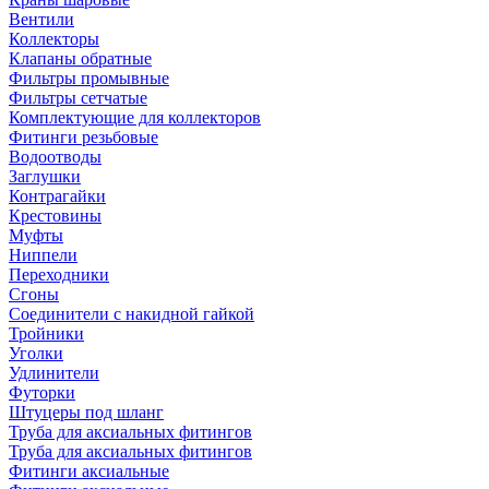
Вентили
Коллекторы
Клапаны обратные
Фильтры промывные
Фильтры сетчатые
Комплектующие для коллекторов
Фитинги резьбовые
Водоотводы
Заглушки
Контрагайки
Крестовины
Муфты
Ниппели
Переходники
Сгоны
Соединители с накидной гайкой
Тройники
Уголки
Удлинители
Футорки
Штуцеры под шланг
Труба для аксиальных фитингов
Труба для аксиальных фитингов
Фитинги аксиальные