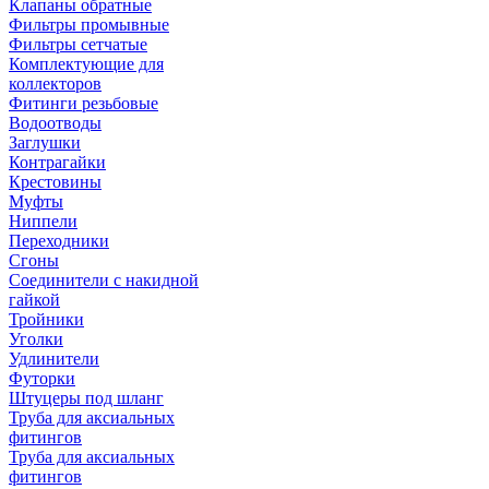
Клапаны обратные
Фильтры промывные
Фильтры сетчатые
Комплектующие для
коллекторов
Фитинги резьбовые
Водоотводы
Заглушки
Контрагайки
Крестовины
Муфты
Ниппели
Переходники
Сгоны
Соединители с накидной
гайкой
Тройники
Уголки
Удлинители
Футорки
Штуцеры под шланг
Труба для аксиальных
фитингов
Труба для аксиальных
фитингов