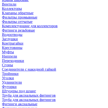
Вентили
Коллекторы
Клапаны обратные
Фильтры промывные
Фильтры сетчатые
Комплектующие для коллекторов
Фитинги резьбовые
Водоотводы
Заглушки
Контрагайки
Крестовины
Муфты
Ниппели
Переходники
Сгоны
Соединители с накидной гайкой
Тройники
Уголки
Удлинители
Футорки
Штуцеры под шланг
Труба для аксиальных фитингов
Труба для аксиальных фитингов
Фитинги аксиальные