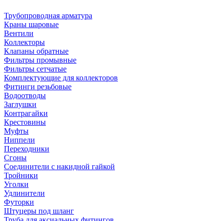
Трубопроводная арматура
Краны шаровые
Вентили
Коллекторы
Клапаны обратные
Фильтры промывные
Фильтры сетчатые
Комплектующие для коллекторов
Фитинги резьбовые
Водоотводы
Заглушки
Контрагайки
Крестовины
Муфты
Ниппели
Переходники
Сгоны
Соединители с накидной гайкой
Тройники
Уголки
Удлинители
Футорки
Штуцеры под шланг
Труба для аксиальных фитингов