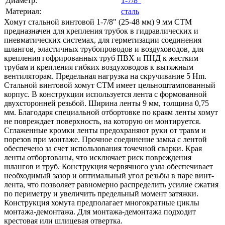
Диаметр:
1-7/8"
Материал:
сталь
Хомут стальной винтовой 1-7/8" (25-48 мм) 9 мм CTM
предназначен для крепления трубок в гидравлических и
пневматических системах, для герметизации соединения
шлангов, эластичных трубопроводов и воздуховодов, для
крепления гофрированных труб ПВХ и ПНД к жестким
трубам и крепления гибких воздуховодов к вытяжным
вентиляторам. Предельная нагрузка на скручивание 5 Hm.
Стальной винтовой хомут СТМ имеет цельноштампованный
корпус. В конструкции используется лента с формованной
двухсторонней резьбой. Ширина ленты 9 мм, толщина 0,75
мм. Благодаря специальной отбортовке по краям ленты хомут
не повреждает поверхность, на которую он монтируется.
Сглаженные кромки ленты предохраняют руки от травм и
порезов при монтаже. Прочное соединение замка с лентой
обеспечено за счет использования точечной сварки. Края
ленты отбортованы, что исключает риск повреждения
шлангов и труб. Конструкция червячного узла обеспечивает
необходимый зазор и оптимальный угол резьбы в паре винт-
лента, что позволяет равномерно распределить усилие сжатия
по периметру и увеличить предельный момент затяжки.
Конструкция хомута предполагает многократные циклы
монтажа-демонтажа. Для монтажа-демонтажа подходит
крестовая или шлицевая отвертка.