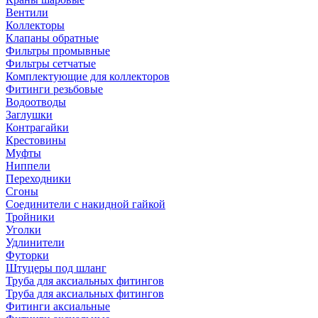
Вентили
Коллекторы
Клапаны обратные
Фильтры промывные
Фильтры сетчатые
Комплектующие для коллекторов
Фитинги резьбовые
Водоотводы
Заглушки
Контрагайки
Крестовины
Муфты
Ниппели
Переходники
Сгоны
Соединители с накидной гайкой
Тройники
Уголки
Удлинители
Футорки
Штуцеры под шланг
Труба для аксиальных фитингов
Труба для аксиальных фитингов
Фитинги аксиальные