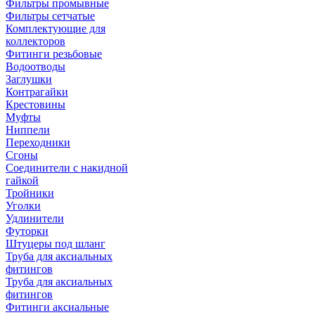
Фильтры промывные
Фильтры сетчатые
Комплектующие для
коллекторов
Фитинги резьбовые
Водоотводы
Заглушки
Контрагайки
Крестовины
Муфты
Ниппели
Переходники
Сгоны
Соединители с накидной
гайкой
Тройники
Уголки
Удлинители
Футорки
Штуцеры под шланг
Труба для аксиальных
фитингов
Труба для аксиальных
фитингов
Фитинги аксиальные