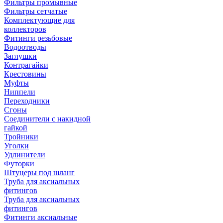
Фильтры промывные
Фильтры сетчатые
Комплектующие для
коллекторов
Фитинги резьбовые
Водоотводы
Заглушки
Контрагайки
Крестовины
Муфты
Ниппели
Переходники
Сгоны
Соединители с накидной
гайкой
Тройники
Уголки
Удлинители
Футорки
Штуцеры под шланг
Труба для аксиальных
фитингов
Труба для аксиальных
фитингов
Фитинги аксиальные