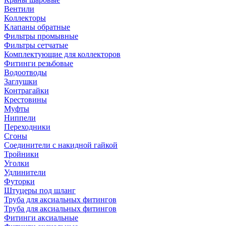
Вентили
Коллекторы
Клапаны обратные
Фильтры промывные
Фильтры сетчатые
Комплектующие для коллекторов
Фитинги резьбовые
Водоотводы
Заглушки
Контрагайки
Крестовины
Муфты
Ниппели
Переходники
Сгоны
Соединители с накидной гайкой
Тройники
Уголки
Удлинители
Футорки
Штуцеры под шланг
Труба для аксиальных фитингов
Труба для аксиальных фитингов
Фитинги аксиальные