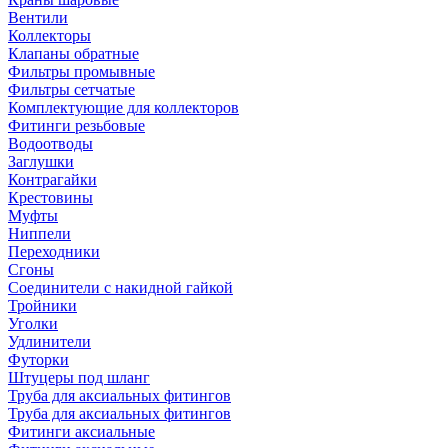
Вентили
Коллекторы
Клапаны обратные
Фильтры промывные
Фильтры сетчатые
Комплектующие для коллекторов
Фитинги резьбовые
Водоотводы
Заглушки
Контрагайки
Крестовины
Муфты
Ниппели
Переходники
Сгоны
Соединители с накидной гайкой
Тройники
Уголки
Удлинители
Футорки
Штуцеры под шланг
Труба для аксиальных фитингов
Труба для аксиальных фитингов
Фитинги аксиальные