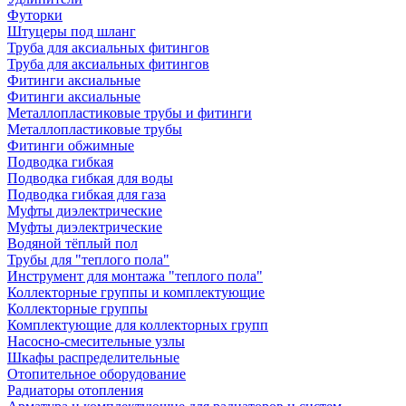
Футорки
Штуцеры под шланг
Труба для аксиальных фитингов
Труба для аксиальных фитингов
Фитинги аксиальные
Фитинги аксиальные
Металлопластиковые трубы и фитинги
Металлопластиковые трубы
Фитинги обжимные
Подводка гибкая
Подводка гибкая для воды
Подводка гибкая для газа
Муфты диэлектрические
Муфты диэлектрические
Водяной тёплый пол
Трубы для "теплого пола"
Инструмент для монтажа "теплого пола"
Коллекторные группы и комплектующие
Коллекторные группы
Комплектующие для коллекторных групп
Насосно-смесительные узлы
Шкафы распределительные
Отопительное оборудование
Радиаторы отопления