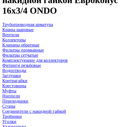
накидной гайкой Евроконус
16х3/4 ONDO
Трубопроводная арматура
Краны шаровые
Вентили
Коллекторы
Клапаны обратные
Фильтры промывные
Фильтры сетчатые
Комплектующие для коллекторов
Фитинги резьбовые
Водоотводы
Заглушки
Контрагайки
Крестовины
Муфты
Ниппели
Переходники
Сгоны
Соединители с накидной гайкой
Тройники
Уголки
Удлинители